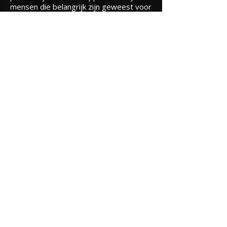
mensen die belangrijk zijn geweest voor
de band. Natuurlijk werd er niet alleen
gepraat: The Groovers speelden live
drie nummers in de studio en lieten
horen waarom ze inmiddels een vaste
naam zijn op podia in en rond Woerden.
Beluister het item - inclusief de drie
nummers - hieronder terug.
Podium 107.1 is een magazine waarin
wekelijks bands en singer-songwriters LIVE
komen spelen. Door middel van een
interview en een live-set wordt een