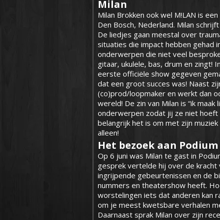
Milan
Milan Brokken ook wel M!LAN is een 
Den Bosch, Nederland. Milan schrijft 
De liedjes gaan meestal over traum
situaties die impact hebben gehad in 
onderwerpen die niet veel besproke
gitaar, ukulele, bas, drum en zingt! In
eerste officiële show gegeven gem
dat een groot succes was! Naast zijn
(co)prod/loopmaker en werkt dan oo
wereld! De zin van Milan is “ik maak 
onderwerpen zodat jij ze niet hoef
belangrijk het is om met zijn muziek
alleen!
Het bezoek aan Podium 
Op 6 juni was Milan te gast in Podi
gesprek vertelde hij over de kracht
ingrijpende gebeurtenissen en de bij
nummers en theatershow heeft. Hoe
worstelingen iets dat anderen kan r
om je meest kwetsbare verhalen me
Daarnaast sprak Milan over zijn rec