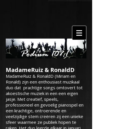
MadameRuiz & RonaldD
MadameRuiz & RonaldD (Miriam en
Ronald) zijn een enthousiast muzikaal
duo dat prachtige songs omtovert tot
akoestische muziek in een een eigen
jasje. Met creatief, speels,
professioneel en gevoelig pianospel en
een krachtige, ontroerende en
veelzijdige stem creëren zij een unieke
sfeer waarmee ze publiek hopen te
raken. Het duo leerde elkaar in januari