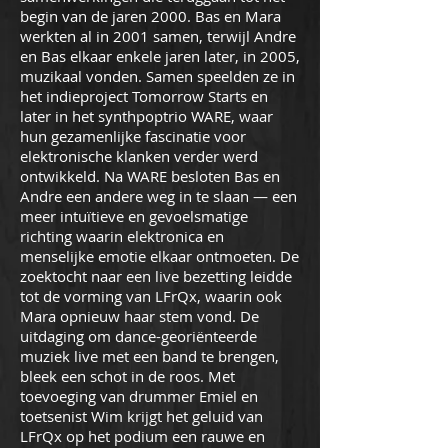
begin van de jaren 2000. Bas en Mara
werkten al in 2001 samen, terwijl Andre
en Bas elkaar enkele jaren later, in 2005,
muzikaal vonden. Samen speelden ze in
het indieproject Tomorrow Starts en
later in het synthpoptrio WARE, waar
hun gezamenlijke fascinatie voor
elektronische klanken verder werd
ontwikkeld. Na WARE besloten Bas en
Andre een andere weg in te slaan — een
meer intuïtieve en gevoelsmatige
richting waarin elektronica en
menselijke emotie elkaar ontmoeten. De
zoektocht naar een live bezetting leidde
tot de vorming van LFrQx, waarin ook
Mara opnieuw haar stem vond. De
uitdaging om dance-georiënteerde
muziek live met een band te brengen,
bleek een schot in de roos. Met
toevoeging van drummer Emiel en
toetsenist Wim krijgt het geluid van
LFrQx op het podium een rauwe en