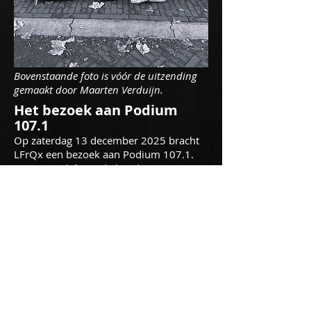
Bovenstaande foto is vóór de uitzending
gemaakt door Maarten Verduijn.
Het bezoek aan Podium
107.1
Op zaterdag 13 december 2025 bracht
LFrQx een bezoek aan Podium 107.1.
Bas en André van de band waren een
aantal jaar eerder al eens te gast met de
band WARE. Wat is er met WARE
gebeurd en hoe is LFrQx ontstaan?
Vervolgens wordt zangeres Mara
voorgesteld en komen ook Emiel en
Wim aan het woord. De geschiedenis
van de band wordt uitgebreid
besproken. Ook komt er een fragment
van de eerste single 'You' voorbij. Welke
ontwikkeling heeft de band na dat eerste