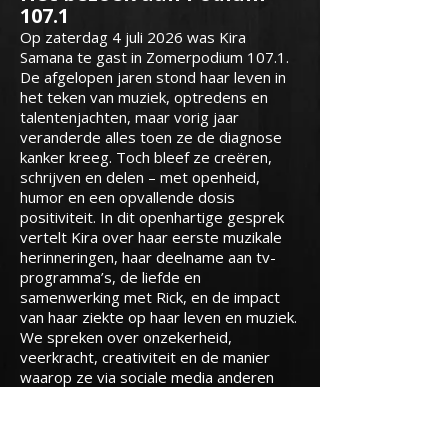
107.1
Op zaterdag 4 juli 2026 was Kira
Samana te gast in Zomerpodium 107.1.
De afgelopen jaren stond haar leven in
het teken van muziek, optredens en
talentenjachten, maar vorig jaar
veranderde alles toen ze de diagnose
kanker kreeg. Toch bleef ze creëren,
schrijven en delen – met openheid,
humor en een opvallende dosis
positiviteit.
In dit openhartige gesprek
vertelt Kira over haar eerste muzikale
herinneringen, haar deelname aan tv-
programma’s, de liefde en
samenwerking met Rick, en de impact
van haar ziekte op haar leven en muziek.
We spreken over onzekerheid,
veerkracht, creativiteit en de manier
waarop ze via sociale media anderen
probeert mee te nemen in haar verhaal.
Daarnaast speelt Kira live in de studio
en laat ze horen hoe haar muziek is