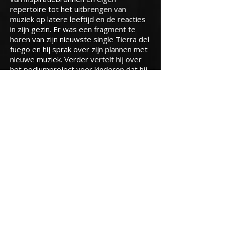
repertoire tot het uitbrengen van
muziek op latere leeftijd en de reacties
in zijn gezin. Er was een fragment te
horen van zijn nieuwste single Tierra del
fuego en hij sprak over zijn plannen met
nieuwe muziek. Verder vertelt hij over
het podiumproject voor kinderen dat hij
in 2022 startte, zijn werk als
radiopresentator bij ORTS en wat hij
daar meemaakt. Tot slot vertelde hij
over Cowboys & Flowers, zijn liefde
voor de jaren ’70 én de Eagles, en deelt
hij zijn wensen voor 2026. Ook wordt
Hans tijdens een quiz op de proef
gesteld... beluister het item - inclusief de
vier live-nummers - hieronder terug!