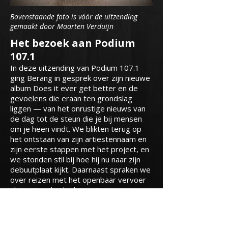
Bovenstaande foto is vóór de uitzending
gemaakt door Maarten Verduijn
Het bezoek aan Podium
107.1
In deze uitzending van Podium 107.1
ging Berang in gesprek over zijn nieuwe
album Does it ever get better en de
gevoelens die eraan ten grondslag
liggen — van het onrustige nieuws van
de dag tot de steun die je bij mensen
om je heen vindt. We blikten terug op
het ontstaan van zijn artiestennaam en
zijn eerste stappen met het project, en
we stonden stil bij hoe hij nu naar zijn
debuutplaat kijkt.
Daarnaast spraken we
over reizen met het openbaar vervoer
als vast onderdeel van zijn
muzikantenbestaan, over optreden in
Nederland, België en Duitsland, en over
zijn fascinatie voor tijd. Natuurlijk